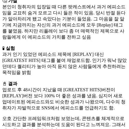
🤔
가설
본인이 청취자의 입장일 때 다른 팟캐스트에서 과거 에피소드
임을 교묘히 숨겨 모르고 다시 들은 적이 있음. 당시 반절 듣다
가 알아차리게 됐고 속았다는 기분이 들었음. 그 마음을 잘 알
기에 지금까지는 자신의 과거 에피소드에 모두 [Replay] 태그
를 붙였음. 하지만 리플레이 보다 좀 더 매력적인 제목으로 사
람들에게 이 에피소드의 가치를 전하고 싶음
🧪
실험
과거 인기 있었던 에피소드 제목에 [REPLAY] 대신
[GREATEST HITS] 태그를 붙여 재업로드함. 인기가 워낙 많았
던데다 퀄리티가 높아 아직 듣지 않은 사람들에게 추천하려는
목적임을 밝힘
📓
결과
업로드 후 48시간이 지났을 때 [GREATEST HITS]버전이
[REPLAY]버전 보다 100% 더 좋은 성과를 냈음. 심지어 새로
업데이트된 에피소드와도 비슷한 성과가 나왔으며, 다수의 청
취자가 자발적으로 SNS에서 에피소드를 언급하기도 함.
오호 간단한 프레임워크처럼 보였는데, 콘텐츠를 체계적으로
시도하고 결과를 분석하는데 도움이 된다고 느껴져요. 그래서