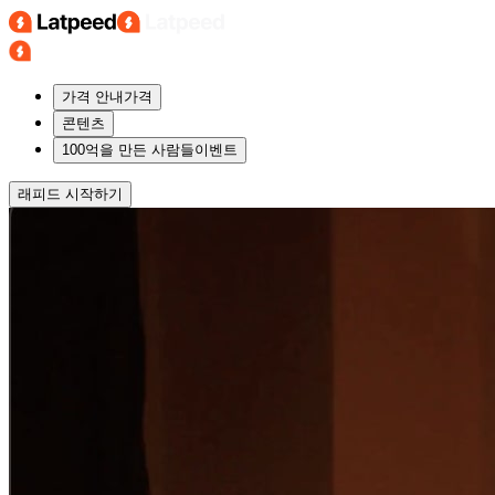
가격 안내
가격
콘텐츠
100억을 만든 사람들
이벤트
래피드
시작하기