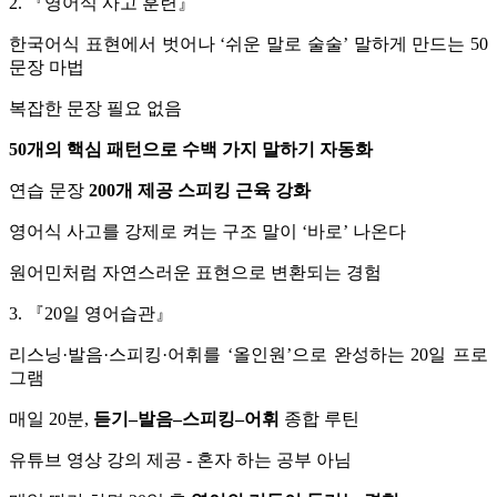
2. 『영어식 사고 훈련』
한국어식 표현에서 벗어나 ‘쉬운 말로 술술’ 말하게 만드는 50
문장 마법
복잡한 문장 필요 없음
50개의 핵심 패턴으로 수백 가지 말하기 자동화
연습 문장
200개 제공 스피킹 근육 강화
영어식 사고를 강제로 켜는 구조 말이 ‘바로’ 나온다
원어민처럼 자연스러운 표현으로 변환되는 경험
3. 『20일 영어습관』
리스닝·발음·스피킹·어휘를 ‘올인원’으로 완성하는 20일 프로
그램
매일 20분,
듣기–발음–스피킹–어휘
종합 루틴
유튜브 영상 강의 제공 - 혼자 하는 공부 아님