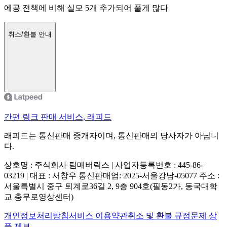
에공 전책에 비해 실모 5개 추가되어 풀게 많다
취소/환불 안내
간편 링크 판매 서비스, 래피드
래피드는 통신판매 중개자이며, 통신판매의 당사자가 아닙니
다.
상호명 : 주식회사 팀매버릭스 | 사업자등록번호 : 445-86-
03219 | 대표 : 서창우
통신판매업: 2025-서울강남-05077
주소 :
서울특별시 중구 퇴계로36길 2, 9층 904호(필동2가, 동국대학
교 충무로영상센터)
개인정보처리방침
서비스 이용약관
취소 및 환불 규정
문제 상
품 제보