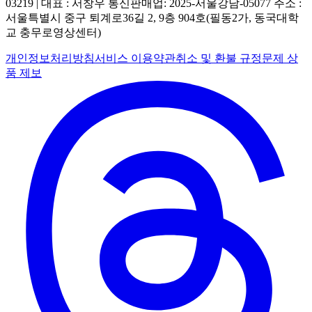
03219 | 대표 : 서창우
통신판매업: 2025-서울강남-05077
주소 :
서울특별시 중구 퇴계로36길 2, 9층 904호(필동2가, 동국대학
교 충무로영상센터)
개인정보처리방침
서비스 이용약관
취소 및 환불 규정
문제 상
품 제보