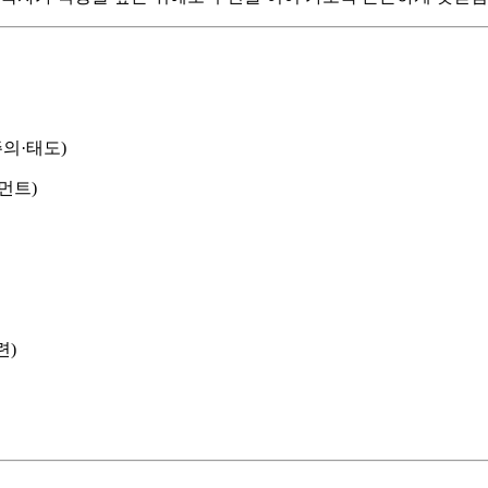
주의·태도)
먼트)
련)