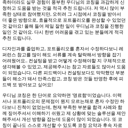
족하더라도 실무 경험이 풍부한 우디님의 코칭을 과감하게 신
청하고 도움을 받는 것을 적극 추천 드립니다. 저 역시 많이 부
족한 상태로 참여했지만, 오히려 그 시점에서 코칭을 받아서
더 좋은 방향으로, 효율적으로 포트폴리오를 완성할 수 있었던
것 같아요! 올해 들어 제일 잘한 일이 우디님과 코칭을 진행한
일인 것 같아요. 다시 한번 어려움을 겪고 있는 분들에게 적극
추천 드립니다.
디자인과를 졸업하고, 포트폴리오를 혼자서 수정하다보니 레
퍼런스 참고를 많이 해도 서류를 계속 탈락해서 방향을 잡기
어려웠어요.. 컨설팅을 받고 어떻게 수정해야할 지 구체적으로
생각해볼 수 있었고, 제공해주시는 참고 자료들도 많아서 도움
이 되었습니다. 다른 피드백이나 컨설팅보다도 막막했던 부분
들이 해소가 돼서 만족스럽고, 코칭 받은 것들 반영한 후에 피
드백 또 받아보고 싶어요!
우디님 코칭은 한 단어로 요약하면 '명료함'이었습니다. 이력
서나 포트폴리오의 문제점이 뭔지 모르는채로 혼자 수정만 하
다보니 진척이 없었는데, 현재 부족한 부분을 합격 사례와 함
께 짚어주셔서 이해하기 쉬웠고 제 상황에 맞는 솔루션을 제안
해주셔서 개선 방향을 잡는데 도움이 많이 되었습니다. 또 코
칭이 끝나도 스스로 개선할 수 있도록 코칭 요약과 후속 자료