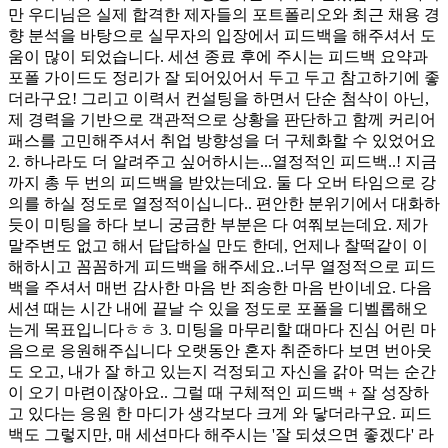
만 우디님은 실제 합격한 제자들의 포트폴리오와 최근 채용 경
향 분석을 바탕으로 실무자의 입장에서 피드백을 해주셔서 도
움이 많이 되었습니다. 세션 종료 후에 주시는 피드백 요약과
포폴 가이드도 정리가 잘 되어있어서 두고 두고 참고하기에 좋
더라구요! 그리고 이력서 컨설팅을 하면서 단순 첨삭이 아닌,
제 경력을 기반으로 객관적으로 상황을 판단하고 함께 커리어
패스를 고민해주셔서 취업 방향성을 더 구체화할 수 있었어요
2. 하나라도 더 알려주고 싶어하시는...열정적인 피드백..! 지금
까지 총 두 번의 피드백을 받았는데요. 둘 다 오버 타임으로 강
의를 하실 정도로 열정적이십니다.. 편안한 분위기에서 대화하
듯이 미팅을 하다 보니 궁금한 부분은 다 여쭤보는데요. 제가
말주변도 없고 해서 답답하실 만도 한데, 언제나 찰떡같이 이
해하시고 꼼꼼하게 피드백을 해주세요..너무 열정적으로 피드
백을 주셔서 매번 감사한 마음 반 죄송한 마음 반이네요. 다음
세션 때는 시간 내에 끝날 수 있을 정도로 포폴을 디벨롭해오
는게 목표입니다ㅎㅎ 3. 미팅을 마무리할 때마다 진심 어린 마
음으로 응원해주십니다 오랫동안 혼자 취준하다 보면 번아웃
도 오고, 내가 잘 하고 있는지 걱정되고 자신을 갉아 먹는 순간
이 오기 마련이잖아요.. 그럴 때 구체적인 피드백 + 잘 성장하
고 있다는 응원 한 마디가 생각보다 크게 와 닿더라구요. 피드
백도 그렇지만, 매 세션마다 해주시는 '잘 되셨으면 좋겠다' 라