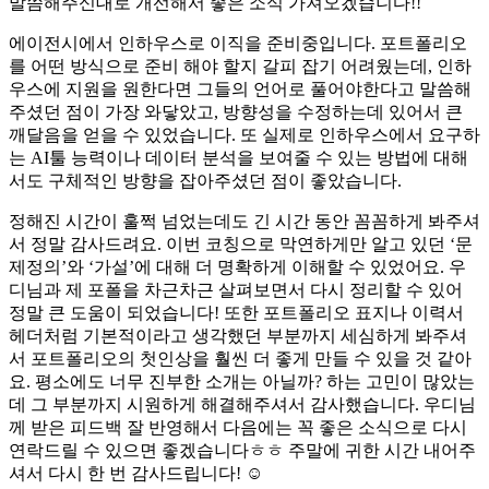
말씀해주신대로 개선해서 좋은 소식 가져오겠습니다!!
에이전시에서 인하우스로 이직을 준비중입니다. 포트폴리오
를 어떤 방식으로 준비 해야 할지 갈피 잡기 어려웠는데, 인하
우스에 지원을 원한다면 그들의 언어로 풀어야한다고 말씀해
주셨던 점이 가장 와닿았고, 방향성을 수정하는데 있어서 큰
깨달음을 얻을 수 있었습니다. 또 실제로 인하우스에서 요구하
는 AI툴 능력이나 데이터 분석을 보여줄 수 있는 방법에 대해
서도 구체적인 방향을 잡아주셨던 점이 좋았습니다.
정해진 시간이 훌쩍 넘었는데도 긴 시간 동안 꼼꼼하게 봐주셔
서 정말 감사드려요. 이번 코칭으로 막연하게만 알고 있던 ‘문
제정의’와 ‘가설’에 대해 더 명확하게 이해할 수 있었어요. 우
디님과 제 포폴을 차근차근 살펴보면서 다시 정리할 수 있어
정말 큰 도움이 되었습니다! 또한 포트폴리오 표지나 이력서
헤더처럼 기본적이라고 생각했던 부분까지 세심하게 봐주셔
서 포트폴리오의 첫인상을 훨씬 더 좋게 만들 수 있을 것 같아
요. 평소에도 너무 진부한 소개는 아닐까? 하는 고민이 많았는
데 그 부분까지 시원하게 해결해주셔서 감사했습니다. 우디님
께 받은 피드백 잘 반영해서 다음에는 꼭 좋은 소식으로 다시
연락드릴 수 있으면 좋겠습니다ㅎㅎ 주말에 귀한 시간 내어주
셔서 다시 한 번 감사드립니다! ☺️