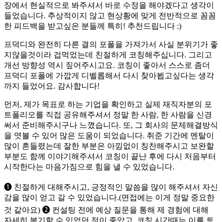
장에서 현실적으로 봐주셔서 바로 수정을 해야겠다고 생각이
들었습니다. 추상적이지 않고 현상황에 맞게 전반적으로 꼼꼼
한 피드백을 받고싶은 분들께 특히! 추천드립니다 :)
프덕디와 완전히 다른 결의 포폴을 가져가서 사실 분위기가 좋
지않을것이라 겁먹었는데 친절하게 코칭해주십니다. 그리고
개선 방향성 역시 짚어주시고요. 코칭이 좋아서 스스로 좀더
프덕디 포폴에 가깝게 디벨롭해서 다시 찾아뵙고싶다는 생각
까지 들었어요. 감사합니다!
먼저, 제가 목표로 하는 기업을 확인하고 실제 재직자분의 포
트폴리오를 직접 공유해주셔서 정말 한 사람, 한 사람을 신경
써서 준비해주시구나 느꼈습니다. 또, 그 회사의 문제해결방식
을 엿볼 수 있어 많은 도움이 되었습니다. 취준 기간에 멘탈이
많이 흔들렸는데 잘한 부분은 아낌없이 칭찬해주시고 보완할
부분도 함께 이야기해주셔서 코칭이 끝난 후에 다시 처음부터
시작한다는 마음가짐으로 힘을 낼 수 있었습니다.
➊ 친절하게 대해주시고, 긍정적인 말씀을 많이 해주셔서 자신
감을 많이 얻고 갈 수 있었습니다.(면접에는 이게 정말 중요한
것 같아요) ➋ 컨설팅 전에 예상 질문을 통해 제 경험에 대해
자세히 복기할 수 있었던 점이 좋았고, 코칭 시간때는 이를 토