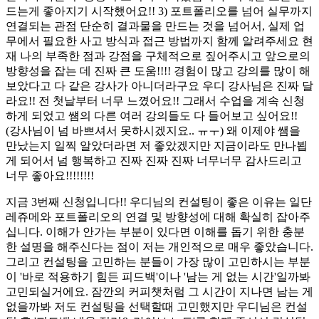
드는게 좋아지기 시작했어요!! 3) 포트폴리오를 넘어 실무까지
연결되는 관점 단순히 결과물을 만드는 것을 넘어서, 실제 업
무에서 필요한 사고 방식과 접근 방법까지 함께 알려주세요 현
재 나의 부족한 점과 강점을 구체적으로 짚어주시고 앞으로의
방향성을 잡는 데 진짜 큰 도움!!!! 경험이 많고 강의를 많이 해
보았다고 다 같은 강사가 아니더라구요 우디 강사님은 진짜 달
라요!! 전 첫날부터 너무 느꼈어요!! 그래서 수업을 계속 신청
하게 되었고 썜의 다른 여러 강의들도 다 들어보고 싶어요!!
(강사님이 넘 바쁘셔서 못하시겠지요.. ㅠㅜ) 왜 이제야 쌤을
만났는지 일찍 알았더라면 저 좋았겠지만 지금이라도 만나뵙
게 되어서 넘 행복하고 진짜 진짜 진짜 너무너무 감사드리고
너무 좋아요!!!!!!!!
지금 3번째 신청입니다!! 우디님의 컨설팅이 좋은 이유는 일단
레쥬메와 포트폴리오의 연결 및 방향성에 대해 확실히 잡아주
십니다. 이해가 안가는 부분이 있다면 이해를 돕기 위한 충분
한 설명을 해주신다는 점이 저는 개인적으로 매우 좋았습니다.
그리고 컨설팅을 고민하는 분들이 가장 많이 고민하시는 부분
이 '바로 적용하기 힘든 피드백'이나 '남는 게 없는 시간'일까봐
고민되실거에요. 잠깐의 커피챗처럼 그 시간이 지나면 남는 게
없을까봐 저도 컨설팅을 선택할때 고민했지만 우디님은 컨설