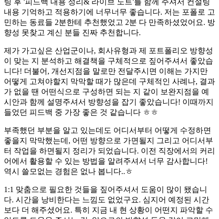
팅 후 '피드백 내용 정리& 라이브 노트'를 함께 주셔서 컨설팅
내용 기억하고 적용하기에 너무너무 좋습니다. 저는 포폴로 고
민하는 동료들 2분한테 추천했었고 2분 다 만족하셨었어요. 방
향성 못찾고 계신 분들 진짜 추천합니다.
제가 가고싶은 산업군이나, 회사유형과 제 포트폴리오 방향성
이 맞는 지 분석하고 해결책을 구체적으로 짚어주셔서 좋았습
니다! 더불어, 개선지점을 말로만 전달주시면 이해는 가지만
어떻게 고쳐야할지 막막할 때가 많은데 구체적인 사례나, 결과
가 없을 땐 어떤식으로 구성하면 되는 지 같이 보완지점을 예
시안과 함께 설명주셔서 방향성을 잡기 좋았습니다! 이때까지
들었던 피드백 중 가장 좋은 것 같습니다 ㅎㅎ
부족했던 부분을 알고 있는데도 어디서부터 어떻게 수정하면
좋을지 막막했는데, 어떤 방향으로 가면될지 그리고 어디서부
터 작업을 하면될지 정리가 되었습니다. 이전 직장에서의 커리
어에서 활용할 수 있는 방법을 알려주셔서 너무 감사합니다!
역시 쓸모없는 경험은 없나 봅니다..ㅎ
1:1 맞춤으로 필요한 것들을 짚어주셔서 도움이 많이 됐습니
다. 시간을 낭비한다는 느낌도 없었구요. 심지어 예정된 시간
보다 더 해주셨어요. 특히 지금 내 현 상황이 어떤지 파악할 수