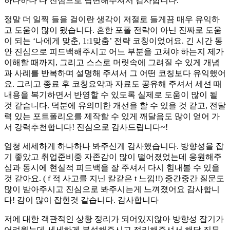
하나하나 다 진심으로 답변해주셔서 감사합니다.
정말 더 일찍 들을 걸이란 생각이 저절로 들게끔 매우 유익하
고 도움이 많이 됐습니다. 흔한 포폴 전략이 아닌 진짜로 도움
이 되는 ‘나에게 맞춘, 1:1맞춤’ 전략 코칭이었어요. 긴 시간 동
안 진심으로 피드백해주시고 어느 부분을 고쳐야 하는지 제가
이해할 때까지, 그리고 스스로 머릿속에 그려질 수 있게 개념
과 사례를 반복하며 설명해 주셔서 그 어떤 코칭보다 유익했어
요. 그리고 종료 후 코칭요약과 자료도 공유해 주셔서 세션 때
내용을 복기하면서 반영할 수 있도록 실제로 도움이 많이 될
것 같습니다. 덕분에 유의미한 개선을 할 수 있을 것 같고, 전달
력 있는 포트폴리오를 제작할 수 있게 깨달음도 많이 얻어 가
서 강력추천합니다! 진심으로 감사드립니다~!
엄청 세세하게 하나하나 봐주신게 감사했습니다. 방향성을 잡
기 좋았고 취업준비중 자존감이 많이 떨어졌었는데 응원해주
심과 동시에 현실적 피드백을 잘 주셔서 다시 힘내볼 수 있을
것 같아요. ( f 적 사고를 지닌 칼같은 t 느낌!!) 중간중간 질문도
많이 받아주시고 진심으로 봐주시는게 느껴졌어요 감사합니
다! 감이 많이 잡힌것 같습니다. 감사합니다
저에 대한 객관적인 상황 정리가 되어있지않아 방향성 잡기가
어려웠는데 세세하게 분석해주시고 정리해주셔서 해당 직무