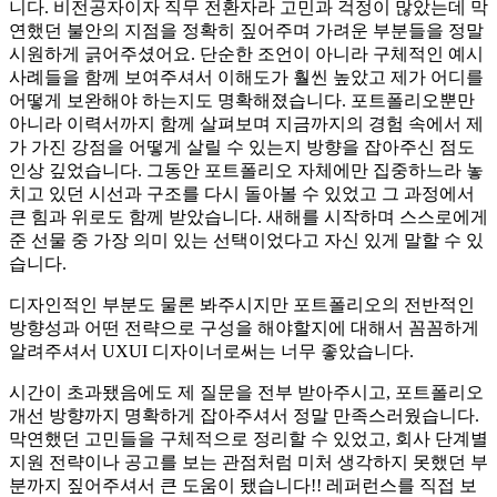
니다. 비전공자이자 직무 전환자라 고민과 걱정이 많았는데 막
연했던 불안의 지점을 정확히 짚어주며 가려운 부분들을 정말
시원하게 긁어주셨어요. 단순한 조언이 아니라 구체적인 예시
사례들을 함께 보여주셔서 이해도가 훨씬 높았고 제가 어디를
어떻게 보완해야 하는지도 명확해졌습니다. 포트폴리오뿐만
아니라 이력서까지 함께 살펴보며 지금까지의 경험 속에서 제
가 가진 강점을 어떻게 살릴 수 있는지 방향을 잡아주신 점도
인상 깊었습니다. 그동안 포트폴리오 자체에만 집중하느라 놓
치고 있던 시선과 구조를 다시 돌아볼 수 있었고 그 과정에서
큰 힘과 위로도 함께 받았습니다. 새해를 시작하며 스스로에게
준 선물 중 가장 의미 있는 선택이었다고 자신 있게 말할 수 있
습니다.
디자인적인 부분도 물론 봐주시지만 포트폴리오의 전반적인
방향성과 어떤 전략으로 구성을 해야할지에 대해서 꼼꼼하게
알려주셔서 UXUI 디자이너로써는 너무 좋았습니다.
시간이 초과됐음에도 제 질문을 전부 받아주시고, 포트폴리오
개선 방향까지 명확하게 잡아주셔서 정말 만족스러웠습니다.
막연했던 고민들을 구체적으로 정리할 수 있었고, 회사 단계별
지원 전략이나 공고를 보는 관점처럼 미처 생각하지 못했던 부
분까지 짚어주셔서 큰 도움이 됐습니다!! 레퍼런스를 직접 보