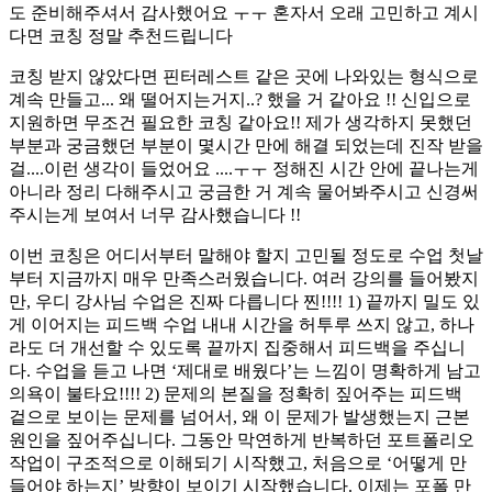
도 준비해주셔서 감사했어요 ㅜㅜ 혼자서 오래 고민하고 계시
다면 코칭 정말 추천드립니다
코칭 받지 않았다면 핀터레스트 같은 곳에 나와있는 형식으로
계속 만들고... 왜 떨어지는거지..? 했을 거 같아요 !! 신입으로
지원하면 무조건 필요한 코칭 같아요!! 제가 생각하지 못했던
부분과 궁금했던 부분이 몇시간 만에 해결 되었는데 진작 받을
걸....이런 생각이 들었어요 ....ㅜㅜ 정해진 시간 안에 끝나는게
아니라 정리 다해주시고 궁금한 거 계속 물어봐주시고 신경써
주시는게 보여서 너무 감사했습니다 !!
이번 코칭은 어디서부터 말해야 할지 고민될 정도로 수업 첫날
부터 지금까지 매우 만족스러웠습니다. 여러 강의를 들어봤지
만, 우디 강사님 수업은 진짜 다릅니다 찐!!!! 1) 끝까지 밀도 있
게 이어지는 피드백 수업 내내 시간을 허투루 쓰지 않고, 하나
라도 더 개선할 수 있도록 끝까지 집중해서 피드백을 주십니
다. 수업을 듣고 나면 ‘제대로 배웠다’는 느낌이 명확하게 남고
의욕이 불타요!!!! 2) 문제의 본질을 정확히 짚어주는 피드백
겉으로 보이는 문제를 넘어서, 왜 이 문제가 발생했는지 근본
원인을 짚어주십니다. 그동안 막연하게 반복하던 포트폴리오
작업이 구조적으로 이해되기 시작했고, 처음으로 ‘어떻게 만
들어야 하는지’ 방향이 보이기 시작했습니다. 이제는 포폴 만