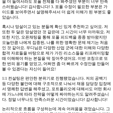
을 더 들여서라도 포폴 전체를 다 봐주셨던 부분이 너무 만족
스러웠습니다! 감사합니다! 3. 포폴 수정이 필요한 부분은 가
이드를 보여주면서 설명해주셔서 더 쉽게 이해가 된 부분도 좋
았습니다.
혹시나 망설이고 있는 분들께 확신 있게 추천하고 싶어요. 저
또한 두 달은 망설였던 것 같은데 그 시간이 너무 아까워요. 저
또한 지인, 오픈채팅을 통해 포폴 피드백을 종종 받아왔지만
오늘만큼 나에게 집중된, 나를 위한 명확한 문제 제기는 처음
인 것 같아요. 우디님은 다양한 산업 군에 대한 이해와 다양한
합격 자료들을 바탕으로 제가 가진 리소스들을 리프레이밍할
때 이해해야 하는 본질을 딱 짚어주셨어요. 이번 코칭으로 또
한 번의 용기를 얻었고, 어쩌면 좀 더 빠르게 수정안을 만들어
볼 수 있겠다는 자신이 들어요!
1:1 컨설팅은 편안한 분위기로 진행됐었습니다. 저의 공백기
등 다양한 불안에 대해 구조적으로 나눠서 채용 담당장 입장에
서 명쾌한 답변을 해주셨고, 포트폴리오에 대해서도 어떤 회사
에 가느냐에 따라 전략을 어떻게 짜야하는지도 알려주셨습니
다. 정말 너무나도 만족스러운 시간이었습니다! 감사합니다!
논리적으로 흐름을 구성하는데 계속 어려움을 겪었습니다. 그