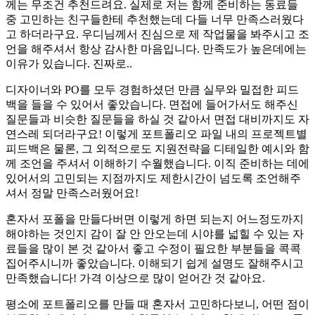
께는 무조건 추천드려요. 실제로 저는 함께 준비하는 동료들
중 고민하는 친구들한테 추천했는데 다들 너무 만족스러웠다
고 하더라구요. 우디님께서 진심으로 제 작업물을 봐주시고 조
언을 해주셔서 항상 감사한 마음입니다. 만족도가 높은데에는
이유가 있습니다. 진짜로..
디자이너와 PO를 모두 경험하셨던 만큼 실무와 밀접한 피드
백을 들을 수 있어서 좋았습니다. 면접에 들어가서도 해주신
질문들과 비슷한 질문들을 하실 것 같아서 면접 대비까지도 자
연스레 되더라구요! 이렇게 포트폴리오 파일 내의 프로젝트별
피드백은 물론, 그 외적으로도 지원전략을 디테일한 예시와 함
께 조언을 주셔서 이해하기 수월했습니다. 이직 준비하는 데에
있어서의 고민되는 지점까지도 제한시간이 넘도록 조언해주
셔서 정말 만족스러웠어요!
혼자서 포폴을 만들다버면 이렇게 하면 되는지 어느정도까지
해야하는 것인지 감이 잘 안 안오는데 시야를 넓힐 수 있는 자
료들을 많이 본 것 같아서 좋고 수정이 필요한 부분들을 콕콕
집어주시니까 좋았습니다. 이해되기 쉽게 설명도 잘해주시고
만족했습니다! 가격 이상으로 많이 얻어간 것 같아요.
평소에 포트폴리오를 만들 때 혼자서 고민하다보니, 어떤 점이