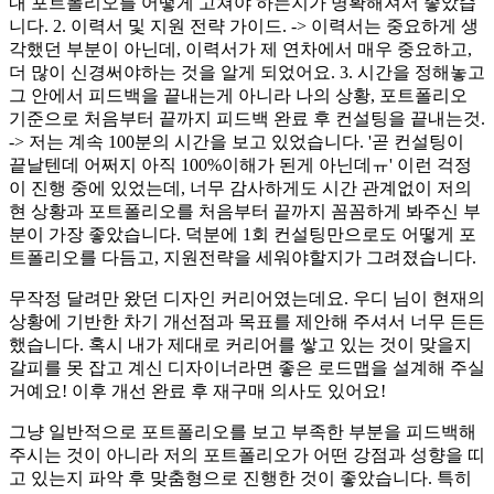
내 포트폴리오를 어떻게 고쳐야 하는지가 명확해져서 좋았습
니다. 2. 이력서 및 지원 전략 가이드. -> 이력서는 중요하게 생
각했던 부분이 아닌데, 이력서가 제 연차에서 매우 중요하고,
더 많이 신경써야하는 것을 알게 되었어요. 3. 시간을 정해놓고
그 안에서 피드백을 끝내는게 아니라 나의 상황, 포트폴리오
기준으로 처음부터 끝까지 피드백 완료 후 컨설팅을 끝내는것.
-> 저는 계속 100분의 시간을 보고 있었습니다. '곧 컨설팅이
끝날텐데 어쩌지 아직 100%이해가 된게 아닌데ㅠ' 이런 걱정
이 진행 중에 있었는데, 너무 감사하게도 시간 관계없이 저의
현 상황과 포트폴리오를 처음부터 끝까지 꼼꼼하게 봐주신 부
분이 가장 좋았습니다. 덕분에 1회 컨설팅만으로도 어떻게 포
트폴리오를 다듬고, 지원전략을 세워야할지가 그려졌습니다.
무작정 달려만 왔던 디자인 커리어였는데요. 우디 님이 현재의
상황에 기반한 차기 개선점과 목표를 제안해 주셔서 너무 든든
했습니다. 혹시 내가 제대로 커리어를 쌓고 있는 것이 맞을지
갈피를 못 잡고 계신 디자이너라면 좋은 로드맵을 설계해 주실
거예요! 이후 개선 완료 후 재구매 의사도 있어요!
그냥 일반적으로 포트폴리오를 보고 부족한 부분을 피드백해
주시는 것이 아니라 저의 포트폴리오가 어떤 강점과 성향을 띠
고 있는지 파악 후 맞춤형으로 진행한 것이 좋았습니다. 특히