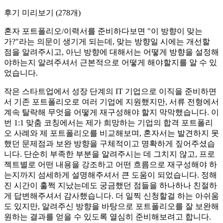
후기 미리보기
(
278
개)
혼자 포트폴리오/이력서를 준비하다보면 "이 방향이 맞는
가?"라는 의문이 생기게 되는데, 맞는 방향일 시에는 개선할
점을 알려주시고, 아닌 방향에 대해서는 어떻게 방향을 설정해
야하는지 알려주셔서 근본적으로 어떻게 해야할지를 알 수 있
었습니다.
작은 스타트업에서 성장 단계의 IT 기업으로 이직을 준비하면
서 기존 포트폴리오로 여러 기업에 지원했지만, 서류 전형에서
계속 탈락해 무엇을 어떻게 재구성해야 할지 막막했습니다. 이
번 1:1 맞춤 코칭에서는 제가 희망하는 기업의 합격 포트폴리
오 사례와 제 포트폴리오를 비교해보며, 혼자서는 발견하지 못
했던 문제점과 보완 방향을 구체적이고 명확하게 짚어주셨습
니다. 단순히 부족한 부분을 알려주시는 데 그치지 않고, 프로
젝트별로 어떤 내용을 강조하고 어떤 흐름으로 재구성해야 하
는지까지 섬세하게 설명해주셔서 큰 도움이 되었습니다. 정해
진 시간이 훌쩍 지났는데도 궁금했던 점들을 하나하나 친절하
게 답변해주셔서 감사했습니다. 더 일찍 신청할걸 하는 아쉬움
도 있지만, 알려주신 방향을 바탕으로 포트폴리오를 잘 보완해
원하는 결과를 얻을 수 있도록 열심히 준비해보려고 합니다.