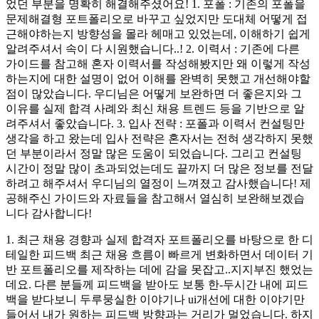
었던 부분을 명확히 해결해주셨어요! 1. 포폴 : 기존의 포폴을
문제해결형 포트폴리오로 바꾸고 싶었지만 도대체 어떻게 접
근해야하는지 방향성을 몰라 헤매고 있었는데, 이해하기 쉽게
알려주셔서 속이 다 시원했습니다..! 2. 이력서 : 기존에 다른
가이드를 참고해 혼자 이력서를 작성해봤지만 왜 이렇게 작성
하는지에 대한 설명이 없어 이해를 완벽히 못했고 개선해야할
점이 많았습니다. 우디님은 어떻게 보완하면 더 좋은지와 그
이유를 실제 합격 사례와 최신 채용 트렌드 등을 기반으로 알
려주셔서 좋았습니다. 3. 입사 전략 : 포폴과 이력서 컨설팅만
생각을 하고 왔는데 입사 전략은 혼자서는 전혀 생각하지 못했
던 부분이라서 정말 많은 도움이 되었습니다. 그리고 컨설팅
시간이 정말 많이 초과되었는데도 끝까지 더 많은 정보를 전달
하려고 해주셔서 우디님의 열정이 느껴졌고 감사했습니다! 제
공해주신 가이드와 자료들을 참고해서 열심히 보완해보겠습
니다 감사합니다!
1. 최근 채용 경향과 실제 합격자 포트폴리오를 바탕으로 한 디
테일한 피드백 최근 채용 흐름이 빠르게 변화하면서 데이터 기
반 포트폴리오를 제작하는 데에 감을 못잡고..지지부진 했었는
데요. 다른 분들께 피드백을 받아도 보통 한-두시간 내에 피드
백을 받다보니 두루뭉실한 이야기나 ui개선에 대한 이야기만
들어서 내가 원하는 피드백 방향과는 거리가 멀었습니다. 하지