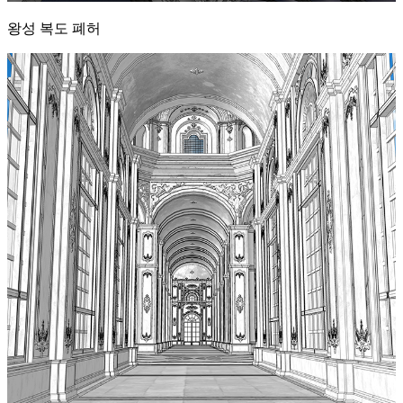
왕성 복도 폐허