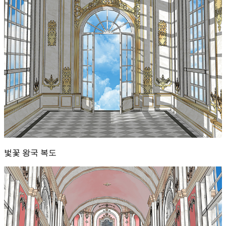
벛꽃 왕국 복도