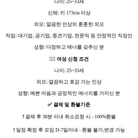
나이: 25~33세
신체: 키 173cm 이상
외모: 깔끔한 인상의 훈훈한 외모
직업: 대기업, 공기업, 중견기업, 전문직 등 안정적인 직장인
성향: 다정하고 매너를 갖추신 분
🙆‍♀️ 여성 신청 조건
나이: 25~33세
외모: 깔끔하고 호감 가는 인상
성향: 예쁜 마음과 긍정적인 에너지를 가지신 분
✅ 결제 및 환불기준
❗
결제 후 30분 이내 취소요청 시 - 100%환불
❗
일정 확정 후 모임 D-7일이내 - 환불 불가,변경 가능