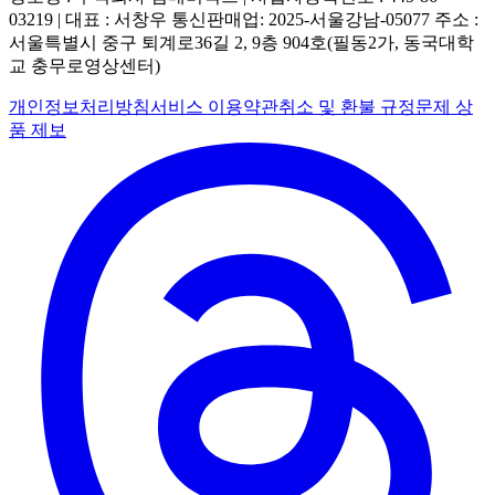
03219 | 대표 : 서창우
통신판매업: 2025-서울강남-05077
주소 :
서울특별시 중구 퇴계로36길 2, 9층 904호(필동2가, 동국대학
교 충무로영상센터)
개인정보처리방침
서비스 이용약관
취소 및 환불 규정
문제 상
품 제보