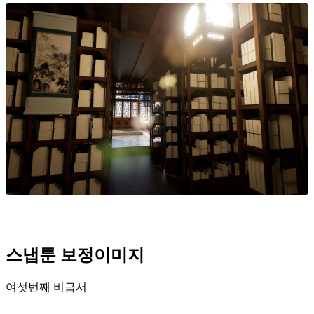
스냅툰 보정이미지
여섯번째 비급서