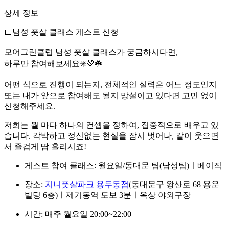
상세 정보
📅남성 풋살 클래스 게스트 신청
모어그린클럽 남성 풋살 클래스가 궁금하시다면,
하루만 참여해보세요✳️💚☘️
어떤 식으로 진행이 되는지, 전체적인 실력은 어느 정도인지
또는 내가 앞으로 참여해도 될지 망설이고 있다면 고민 없이
신청해주세요.
저희는 월 마다 하나의 컨셉을 정하여, 집중적으로 배우고 있
습니다. 각박하고 정신없는 현실을 잠시 벗어나, 같이 웃으면
서 즐겁게 땀 흘리시죠!
게스트 참여 클래스: 월요일/동대문 팀(남성팀)ㅣ베이직
장소:
지니풋살파크 용두동점
(동대문구 왕산로 68 용운
빌딩 6층)ㅣ제기동역 도보 3분ㅣ옥상 야외구장
시간: 매주 월요일 20:00~22:00