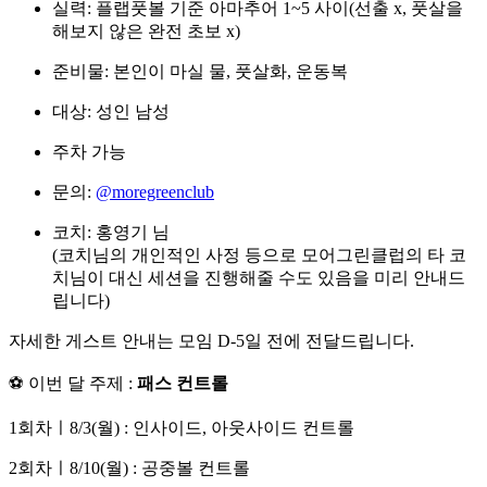
실력: 플랩풋볼 기준 아마추어 1~5 사이(선출 x, 풋살을
해보지 않은 완전 초보 x)
준비물: 본인이 마실 물, 풋살화, 운동복
대상: 성인 남성
주차 가능
문의:
@moregreenclub
코치: 홍영기 님
(코치님의 개인적인 사정 등으로 모어그린클럽의 타 코
치님이 대신 세션을 진행해줄 수도 있음을 미리 안내드
립니다)
자세한 게스트 안내는 모임 D-5일 전에 전달드립니다.
⚽ 이번 달 주제 :
패스 컨트롤
1회차ㅣ8/3(월) : 인사이드, 아웃사이드 컨트롤
2회차ㅣ8/10(월) : 공중볼 컨트롤