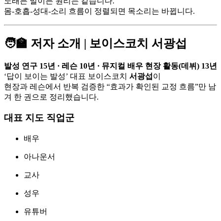
노래든 말이든 원리는 같습니다.
몸-호흡-성대-소리 흐름이 정렬되면 목소리는 바뀝니다.
🧑‍🏫 저자 소개 | 보이스코치 서광섭
발성 연구 15년 · 레슨 10년 · 뮤지컬 배우 현장 활동(데뷔) 13년
‘답이 보이는 발성’ 대표 보이스코치
서광섭
이
현장과 레슨에서 반복 검증한 “효과가 확인된 교정 흐름”만 남
겨 한 권으로 정리했습니다.
대표 지도 직업군
배우
아나운서
교사
성우
유튜버