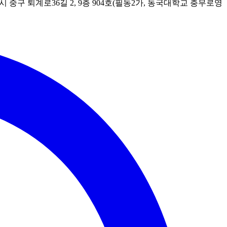
시 중구 퇴계로36길 2, 9층 904호(필동2가, 동국대학교 충무로영