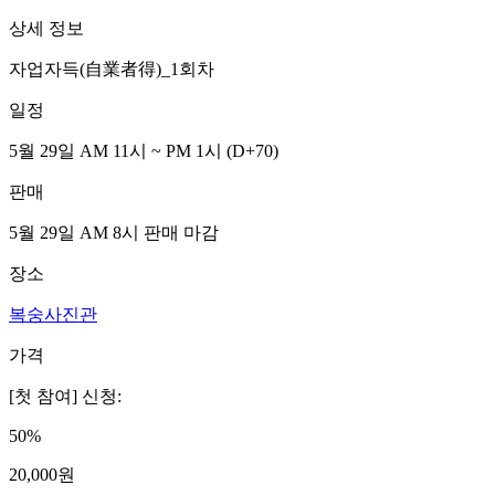
상세 정보
자업자득(自業者得)_1회차
일정
5월 29일 AM 11시 ~ PM 1시
(D
+70
)
판매
5월 29일 AM 8시
판매 마감
장소
복숭사진관
가격
[첫 참여] 신청
:
50
%
20,000
원