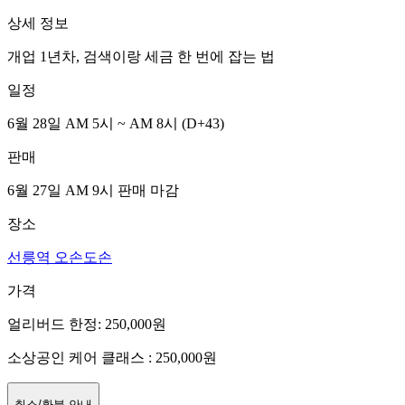
상세 정보
개업 1년차, 검색이랑 세금 한 번에 잡는 법
일정
6월 28일 AM 5시 ~ AM 8시
(D
+43
)
판매
6월 27일 AM 9시
판매 마감
장소
선릉역 오손도손
가격
얼리버드 한정
:
250,000
원
소상공인 케어 클래스
:
250,000
원
취소/환불 안내