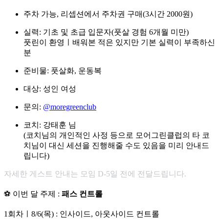
주차 가능, 리셉션에서 주차권 구매(3시간 2000원)
실력: 기초 및 초급 입문자(풋살 경험 6개월 미만)
풋린이 환영ㅣ배워본 적은 있지만 기본 실력이 부족하신
분
준비물: 풋살화, 운동복
대상: 성인 여성
문의:
@moregreenclub
코치: 강태훈 님
(코치님의 개인적인 사정 등으로 모어그린클럽의 타 코
치님이 대신 세션을 진행해줄 수도 있음을 미리 안내드
립니다)
자세한 게스트 안내는 모임 D-5일 전에 전달드립니다.
⚽ 이번 달 주제 :
패스 컨트롤
1회차ㅣ8/6(목) :
인사이드, 아웃사이드 컨트롤