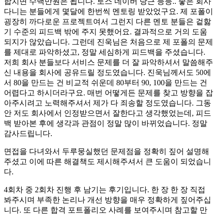
합치면 수백만원은 됩니다. 토스 네이버 당근 등등.. 좋은 회사
다니는 분들에게 몇달에 한번씩 멘토링 받았었구요. 제 포폴이
굉장히 까다로운 프로젝트여서 그런지 다른 멘토 분들은 겉핧
기 수준의 피드백 밖에 주지 못했어요. 결과적으로 거의 도움
되지가 않았습니다. 그런데 진욱님은 처음으로 제 포폴의 문제
를 제대로 파악하셨고, 정말 세심하게 피드백을 주셨습니다.
저희 회사 분들보다 서비스 문제를 더 잘 파악하셔서 말씀해주
신 내용을 회사에 공유드릴 정도였습니다. 진욱님께서도 50에
서 80을 만드는 건 비교적 쉬운데 80부터 90, 100을 만드는 건
어렵다고 하시더라구요. 매번 어떻게든 문제를 찾고 방향을 잡
아주시려고 노력해주셔서 제가 다 죄송할 정도였습니다. 그동
안 저도 회사에서 인정받으면서 잘한다고 생각했었는데, 피드
백 받아본 후에 생각과 관점이 정말 많이 바뀌었습니다. 정말
감사드립니다.
면접을 다녀와서 두루뭉실했던 문제점을 정확히 짚어 설명해
주셨고 이에 따른 해결책도 제시해주셔서 큰 도움이 되었습니
다.
4회차 중 2회차 진행 후 남기는 후기입니다. 한 장 한 장 직접
봐주시며 부족한 논리나 개선 방향을 매우 정확하게 짚어주십
니다. 또 다른 합격 포트폴리오 사례를 보여주시며 참고할 만