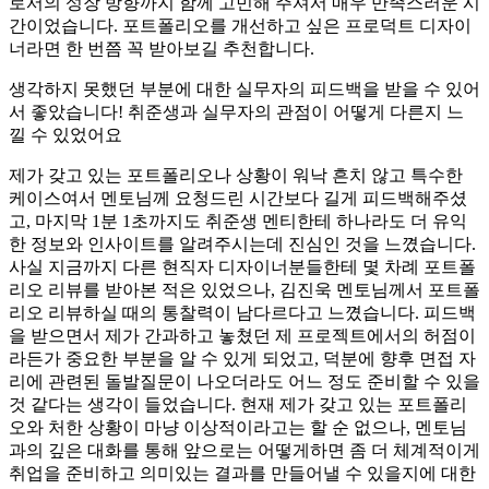
로서의 성장 방향까지 함께 고민해 주셔서 매우 만족스러운 시
간이었습니다. 포트폴리오를 개선하고 싶은 프로덕트 디자이
너라면 한 번쯤 꼭 받아보길 추천합니다.
생각하지 못했던 부분에 대한 실무자의 피드백을 받을 수 있어
서 좋았습니다! 취준생과 실무자의 관점이 어떻게 다른지 느
낄 수 있었어요
제가 갖고 있는 포트폴리오나 상황이 워낙 흔치 않고 특수한
케이스여서 멘토님께 요청드린 시간보다 길게 피드백해주셨
고, 마지막 1분 1초까지도 취준생 멘티한테 하나라도 더 유익
한 정보와 인사이트를 알려주시는데 진심인 것을 느꼈습니다.
사실 지금까지 다른 현직자 디자이너분들한테 몇 차례 포트폴
리오 리뷰를 받아본 적은 있었으나, 김진욱 멘토님께서 포트폴
리오 리뷰하실 때의 통찰력이 남다르다고 느꼈습니다. 피드백
을 받으면서 제가 간과하고 놓쳤던 제 프로젝트에서의 허점이
라든가 중요한 부분을 알 수 있게 되었고, 덕분에 향후 면접 자
리에 관련된 돌발질문이 나오더라도 어느 정도 준비할 수 있을
것 같다는 생각이 들었습니다. 현재 제가 갖고 있는 포트폴리
오와 처한 상황이 마냥 이상적이라고는 할 순 없으나, 멘토님
과의 깊은 대화를 통해 앞으로는 어떻게하면 좀 더 체계적이게
취업을 준비하고 의미있는 결과를 만들어낼 수 있을지에 대한